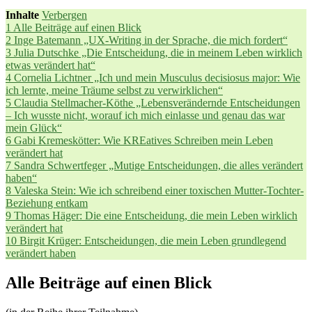
Inhalte
Verbergen
1
Alle Beiträge auf einen Blick
2
Inge Batemann „UX-Writing in der Sprache, die mich fordert“
3
Julia Dutschke „Die Entscheidung, die in meinem Leben wirklich
etwas verändert hat“
4
Cornelia Lichtner „Ich und mein Musculus decisiosus major: Wie
ich lernte, meine Träume selbst zu verwirklichen“
5
Claudia Stellmacher-Köthe „Lebensverändernde Entscheidungen
– Ich wusste nicht, worauf ich mich einlasse und genau das war
mein Glück“
6
Gabi Kremeskötter: Wie KREatives Schreiben mein Leben
verändert hat
7
Sandra Schwertfeger „Mutige Entscheidungen, die alles verändert
haben“
8
Valeska Stein: Wie ich schreibend einer toxischen Mutter-Tochter-
Beziehung entkam
9
Thomas Häger: Die eine Entscheidung, die mein Leben wirklich
verändert hat
10
Birgit Krüger: Entscheidungen, die mein Leben grundlegend
verändert haben
Alle Beiträge auf einen Blick